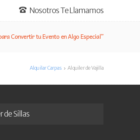
Nosotros Te Llamamos
para Convertir tu Evento en Algo Especial”
Alquilar Carpas
Alquiler de Vajilla
r de Sillas